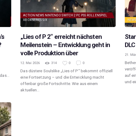
ACTION
NEWS
NINTENDO SWITCH 2
PC
PS5
ROLLENSPIEL
XBOX SERIES S/X
NEW
’s
„Lies of P 2“ erreicht nächsten
Star
?
Meilenstein – Entwicklung geht in
DLC
volle Produktion über
21. Mä
Bethes
12. Mai 2026
314
0
0
veröff
Das düstere Soulslike „Lies of P“ bekommt offiziell
 das…
auf e
eine Fortsetzung – und die Entwicklung macht
und e
offenbar große Fortschritte. Wie aus einem
aktuellen…