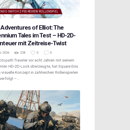
ENDO SWITCH 2
PS5
REVIEW
ROLLENSPIEL
Adventures of Elliot: The
ennium Tales im Test – HD-2D-
teuer mit Zeitreise-Twist
i 2026
228
0
0
ctopath Traveler vor acht Jahren mit seinem
nten HD-2D-Look überzeugte, hat Square Enix
 visuelle Konzept in zahlreichen Rollenspielen
verfolgt –…