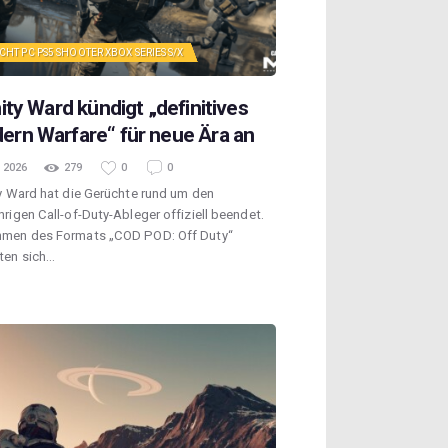
CHT
PC
PS5
SHOOTER
XBOX SERIES S/X
nity Ward kündigt „definitives
ern Warfare“ für neue Ära an
 2026
279
0
0
ty Ward hat die Gerüchte rund um den
hrigen Call-of-Duty-Ableger offiziell beendet.
hmen des Formats „COD POD: Off Duty“
ten sich…