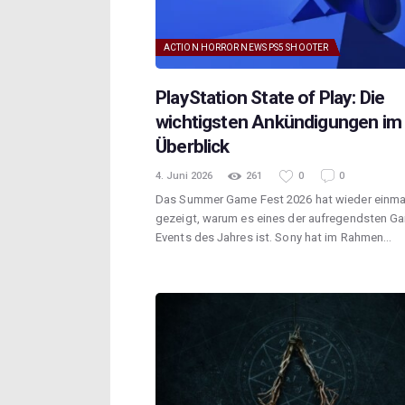
ACTION
HORROR
NEWS
PS5
SHOOTER
PlayStation State of Play: Die
wichtigsten Ankündigungen im
Überblick
4. Juni 2026
261
0
0
Das Summer Game Fest 2026 hat wieder einma
gezeigt, warum es eines der aufregendsten G
Events des Jahres ist. Sony hat im Rahmen…