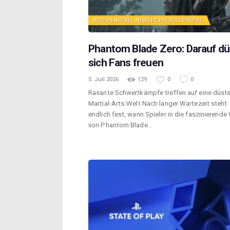
ACTION
ARTIKEL
NEWS
PC
PS5
ROLLENSPIEL
Phantom Blade Zero: Darauf dü
sich Fans freuen
5. Juli 2026
129
0
0
Rasante Schwertkämpfe treffen auf eine düst
Martial-Arts-Welt Nach langer Wartezeit steht
endlich fest, wann Spieler in die faszinierende
von Phantom Blade…