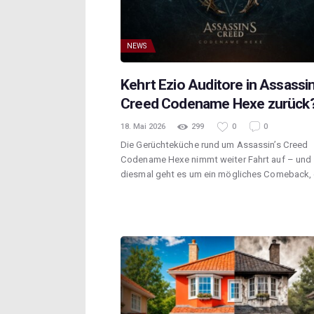
NEWS
Kehrt Ezio Auditore in Assassin
Creed Codename Hexe zurück
18. Mai 2026
299
0
0
Die Gerüchteküche rund um Assassin’s Creed
Codename Hexe nimmt weiter Fahrt auf – und
diesmal geht es um ein mögliches Comeback,