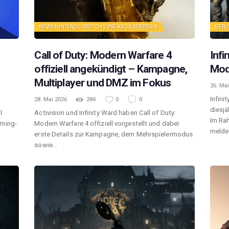
NEWS
NINTENDO SWITCH 2
PS5
XBOX SERIES S/X
GERÜ
Call of Duty: Modern Warfare 4
Infi
offiziell angekündigt – Kampagne,
Mod
Multiplayer und DMZ im Fokus
26. Mai
Infini
28. Mai 2026
284
0
0
diesjä
l
Activision und Infinity Ward haben Call of Duty:
Im Ra
aming-
Modern Warfare 4 offiziell vorgestellt und dabei
melde
erste Details zur Kampagne, dem Mehrspielermodus
sowie…