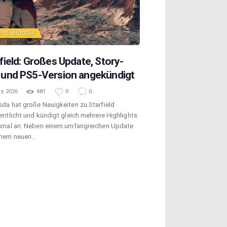
S
PS5
SHOOTER
field: Großes Update, Story-
 und PS5-Version angekündigt
rz 2026
481
0
0
da hat große Neuigkeiten zu Starfield
entlicht und kündigt gleich mehrere Highlights
inmal an: Neben einem umfangreichen Update
inem neuen…