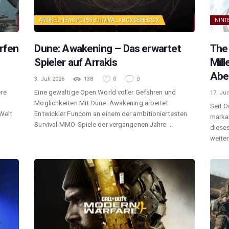
ARTIKEL
NEWS
PC
PS5
SURVIVAL
XBOX SERIES S/X
NINT
rfen
Dune: Awakening – Das erwartet
The 
Spieler auf Arrakis
Mill
Aben
3. Juli 2026
138
0
0
ere
Eine gewaltige Open World voller Gefahren und
17. Jun
Möglichkeiten Mit Dune: Awakening arbeitet
Seit O
 Welt
Entwickler Funcom an einem der ambitioniertesten
marka
Survival-MMO-Spiele der vergangenen Jahre.…
dieses
weiter