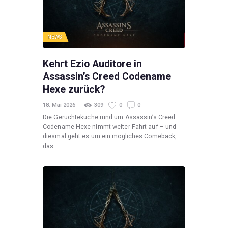
NEWS
Kehrt Ezio Auditore in
Assassin’s Creed Codename
Hexe zurück?
18. Mai 2026
309
0
0
Die Gerüchteküche rund um Assassin’s Creed
Codename Hexe nimmt weiter Fahrt auf – und
diesmal geht es um ein mögliches Comeback,
das…