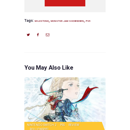
Tags:
,
,
MILESTONE
MONSTER JAM SHOWDOWN
PS5
You May Also Like
NINTENDO SWITCH 2
PS5
REVIEW
ROLLENSPIEL