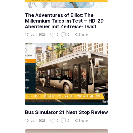
The Adventures of Elliot: The
Millennium Tales im Test – HD-2D-
Abenteuer mit Zeitreise-Twist
17. Juni 2026
0
0
Share
PC
PS5
REVIEW
XBOX ONE
XBOX SERIES S/X
Bus Simulator 21 Next Stop Review
10. Juni 2023
0
0
Share