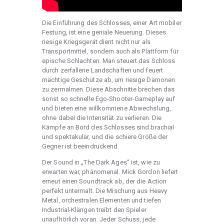
Die Einführung des Schlosses, einer Art mobiler
Festung, ist eine geniale Neuerung. Dieses
riesige Kriegsgerät dient nicht nur als
Transportmittel, sondern auch als Plattform für
epische Schlachten. Man steuert das Schloss
durch zerfallene Landschaften und feuert
mächtige Geschütze ab, um riesige Dämonen
zu zermalmen. Diese Abschnitte brechen das
sonst so schnelle Ego-Shooter-Gameplay auf
und bieten eine willkommene Abwechslung,
ohne dabei die Intensität zu verlieren. Die
Kämpfe an Bord des Schlosses sind brachial
und spektakulär, und die schiere Größe der
Gegner ist beeindruckend.
Der Sound in „The Dark Ages“ ist, wie zu
erwarten war, phänomenal. Mick Gordon liefert
erneut einen Soundtrack ab, der die Action
perfekt untermalt. Die Mischung aus Heavy
Metal, orchestralen Elementen und tiefen
Industrial-Klängen treibt den Spieler
unaufhörlich voran. Jeder Schuss, jede