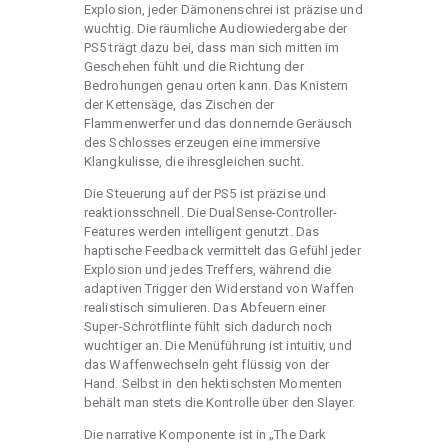
Explosion, jeder Dämonenschrei ist präzise und
wuchtig. Die räumliche Audiowiedergabe der
PS5 trägt dazu bei, dass man sich mitten im
Geschehen fühlt und die Richtung der
Bedrohungen genau orten kann. Das Knistern
der Kettensäge, das Zischen der
Flammenwerfer und das donnernde Geräusch
des Schlosses erzeugen eine immersive
Klangkulisse, die ihresgleichen sucht.
Die Steuerung auf der PS5 ist präzise und
reaktionsschnell. Die DualSense-Controller-
Features werden intelligent genutzt. Das
haptische Feedback vermittelt das Gefühl jeder
Explosion und jedes Treffers, während die
adaptiven Trigger den Widerstand von Waffen
realistisch simulieren. Das Abfeuern einer
Super-Schrotflinte fühlt sich dadurch noch
wuchtiger an. Die Menüführung ist intuitiv, und
das Waffenwechseln geht flüssig von der
Hand. Selbst in den hektischsten Momenten
behält man stets die Kontrolle über den Slayer.
Die narrative Komponente ist in „The Dark