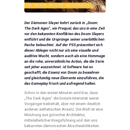
PS5
REVIEW
SHOOTER
XBOX SERIES S/X
Der Dämonen-Slayer kehrt zurück in „Doom:
The Dark Ages“, ein Prequel, das uns in eine Zeit
vor den bekannten Konflikten des Doom Slayers
entführt und die Ursprünge seiner unerbittlichen
Rache beleuchtet. Auf der PS5 präsentiert sich
dieser Ableger nicht nur als eine visuelle und
auditive Wucht, sondern auch als eine Hommage
an die rohe, unversöhnliche Action, die die Serie
seit jeher auszeichnet. id Software hat es
geschafft, die Essenz von Doom zu bewahren
und gleichzeitig neue Elemente einzuführen, die
das Gameplay frisch und aufregend halten.
Schon in den ersten Minuten wird klar, dass
„The Dark Ages“ die brutale Intensität seiner
Vorgänger beibehält, aber mit einem deutlich
anderen ästhetischen Ansatz. Die Welt ist eine
Mischung aus gotischer Architektur,
mittelalterlicher Kriegsführung und den uns
bekannten dämonischen Abscheulichkeiten.