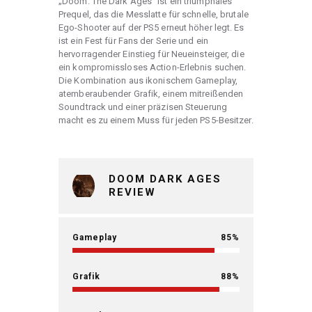
„Doom: The Dark Ages“ ist ein triumphales
Prequel, das die Messlatte für schnelle, brutale
Ego-Shooter auf der PS5 erneut höher legt. Es
ist ein Fest für Fans der Serie und ein
hervorragender Einstieg für Neueinsteiger, die
ein kompromissloses Action-Erlebnis suchen.
Die Kombination aus ikonischem Gameplay,
atemberaubender Grafik, einem mitreißenden
Soundtrack und einer präzisen Steuerung
macht es zu einem Muss für jeden PS5-Besitzer.
DOOM DARK AGES
REVIEW
Gameplay
85
Grafik
88