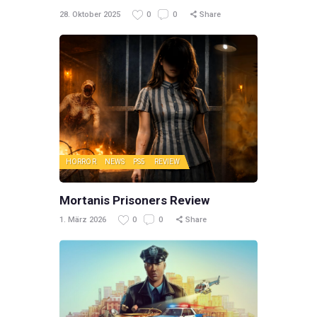
28. Oktober 2025
0
0
Share
HORROR
NEWS
PS5
REVIEW
Mortanis Prisoners Review
1. März 2026
0
0
Share