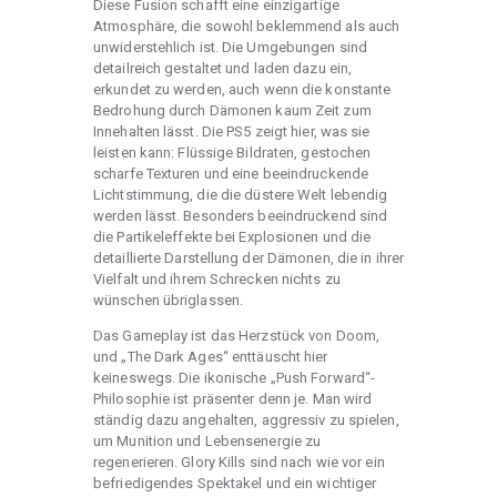
Diese Fusion schafft eine einzigartige
Atmosphäre, die sowohl beklemmend als auch
unwiderstehlich ist. Die Umgebungen sind
detailreich gestaltet und laden dazu ein,
erkundet zu werden, auch wenn die konstante
Bedrohung durch Dämonen kaum Zeit zum
Innehalten lässt. Die PS5 zeigt hier, was sie
leisten kann: Flüssige Bildraten, gestochen
scharfe Texturen und eine beeindruckende
Lichtstimmung, die die düstere Welt lebendig
werden lässt. Besonders beeindruckend sind
die Partikeleffekte bei Explosionen und die
detaillierte Darstellung der Dämonen, die in ihrer
Vielfalt und ihrem Schrecken nichts zu
wünschen übriglassen.
Das Gameplay ist das Herzstück von Doom,
und „The Dark Ages“ enttäuscht hier
keineswegs. Die ikonische „Push Forward“-
Philosophie ist präsenter denn je. Man wird
ständig dazu angehalten, aggressiv zu spielen,
um Munition und Lebensenergie zu
regenerieren. Glory Kills sind nach wie vor ein
befriedigendes Spektakel und ein wichtiger