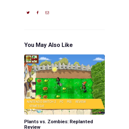
You May Also Like
NINTENDO SWITCH 2
PC
PS5
REVIEW
STRATEGIE
Plants vs. Zombies: Replanted
Review