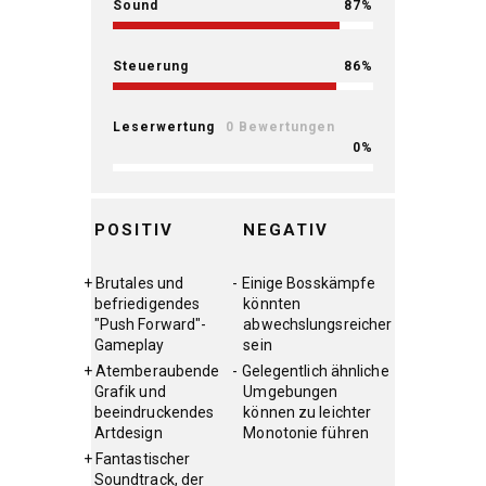
Sound
87
Steuerung
86
Leserwertung
0 Bewertungen
0
POSITIV
NEGATIV
Brutales und
Einige Bosskämpfe
befriedigendes
könnten
"Push Forward"-
abwechslungsreicher
Gameplay
sein
Atemberaubende
Gelegentlich ähnliche
Grafik und
Umgebungen
beeindruckendes
können zu leichter
Artdesign
Monotonie führen
Fantastischer
Soundtrack, der