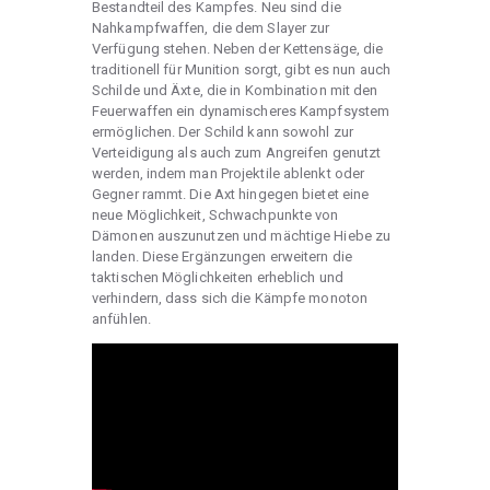
Bestandteil des Kampfes. Neu sind die
Nahkampfwaffen, die dem Slayer zur
Verfügung stehen. Neben der Kettensäge, die
traditionell für Munition sorgt, gibt es nun auch
Schilde und Äxte, die in Kombination mit den
Feuerwaffen ein dynamischeres Kampfsystem
ermöglichen. Der Schild kann sowohl zur
Verteidigung als auch zum Angreifen genutzt
werden, indem man Projektile ablenkt oder
Gegner rammt. Die Axt hingegen bietet eine
neue Möglichkeit, Schwachpunkte von
Dämonen auszunutzen und mächtige Hiebe zu
landen. Diese Ergänzungen erweitern die
taktischen Möglichkeiten erheblich und
verhindern, dass sich die Kämpfe monoton
anfühlen.