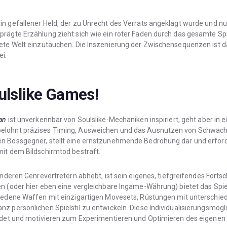
in gefallener Held, der zu Unrecht des Verrats angeklagt wurde und n
rägte Erzählung zieht sich wie ein roter Faden durch das gesamte Spie
nete Welt einzutauchen. Die Inszenierung der Zwischensequenzen ist 
i.
ulslike Games!
zan
ist unverkennbar von Soulslike-Mechaniken inspiriert, geht aber in
elohnt präzises Timing, Ausweichen und das Ausnutzen von Schwachs
en Bossgegner, stellt eine ernstzunehmende Bedrohung dar und erford
mit dem Bildschirmtod bestraft.
nderen Genrevertretern abhebt, ist sein eigenes, tiefgreifendes Forts
n (oder hier eben eine vergleichbare Ingame-Währung) bietet das Spie
hiedene Waffen mit einzigartigen Movesets, Rüstungen mit unterschie
z persönlichen Spielstil zu entwickeln. Diese Individualisierungsmögl
indet und motivieren zum Experimentieren und Optimieren des eigenen 