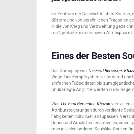
Im Zentrum der Geschichte steht Khazan, e
düstere und von persönlichen Tragödien gep
in die von Krieg und Verzweiflung gezeich
maßgeblich zur immersiven Atmosphäre be
Eines der Besten So
Das Gameplay von
The First Berserker: Kha
Wege. Das Kampfsystem ist fordernd und b
einfachen Fußsoldaten bis zum gigantisch
Unüberlegte Angriffe werden in der Regel 
Was
The First Berserker: Khazan
von vielen a
Attributsteigerungen durch verdiente Seele
Fähigkeiten individuell anzupassen. Versc
Runen und Amuletten erlauben es, einen gan
man in vielen anderen Soulslike-Spielen f