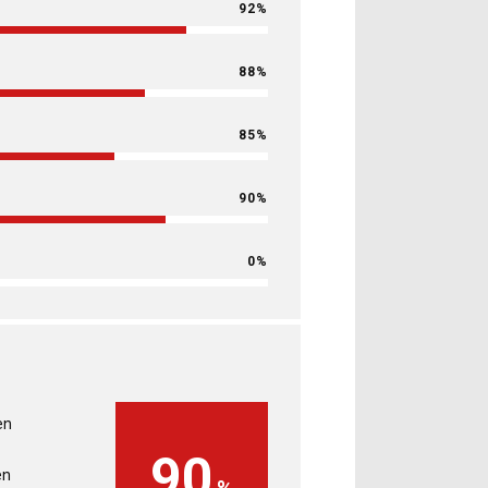
92
88
85
90
0
en
90
en