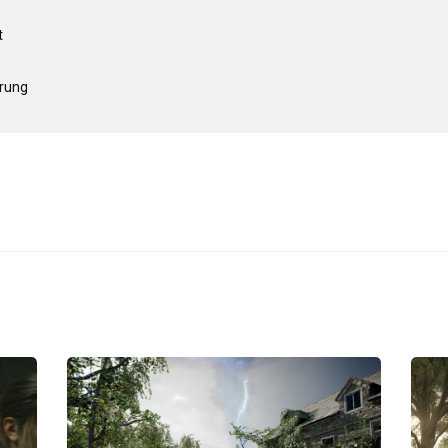
t
erung