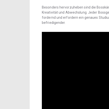
Besonders hervorzuheben sind die Bosskämp
Kreativität und Abwechslung. Jeder Bossgegn
fordernd und erfordern ein genaues Studi
befriedigender.