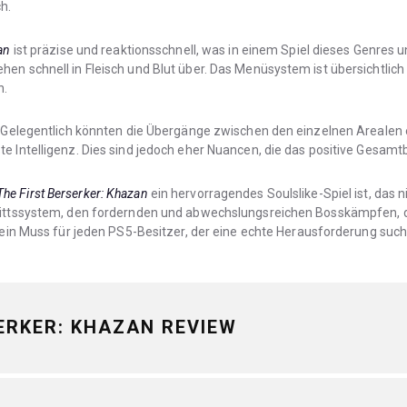
h.
an
ist präzise und reaktionsschnell, was in einem Spiel dieses Genres u
n schnell in Fleisch und Blut über. Das Menüsystem ist übersichtlich g
n.
. Gelegentlich könnten die Übergänge zwischen den einzelnen Arealen et
e Intelligenz. Dies sind jedoch eher Nuancen, die das positive Gesamt
The First Berserker: Khazan
ein hervorragendes Soulslike-Spiel ist, das 
hrittssystem, den fordernden und abwechslungsreichen Bosskämpfen, 
s ein Muss für jeden PS5-Besitzer, der eine echte Herausforderung such
ERKER: KHAZAN REVIEW