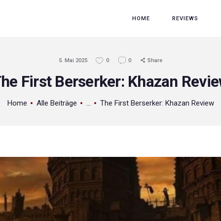
HOME
HOME
REVIEWS
REVIEWS
GAME RELEASES
5. Mai 2025
0
0
Share
ÜBER UNS
he First Berserker: Khazan Revi
Home
Alle Beiträge
...
The First Berserker: Khazan Review