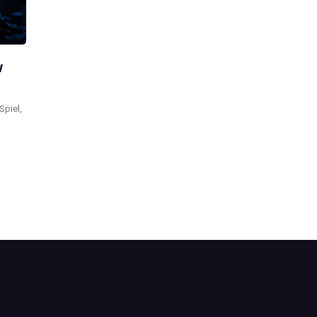
w
Spiel,