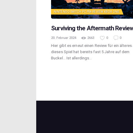
NINTENDO SWITCH
PC
PS4
REVIEW
XBOX ONE
Surviving the Aftermath Revie
20. Februar 2024
2663
0
0
Hier gibt es erneut einen Review für ein älteres 
dieses Spiel hat bereits fast 5 Jahre auf dem
Buckel… Ist allerdings…