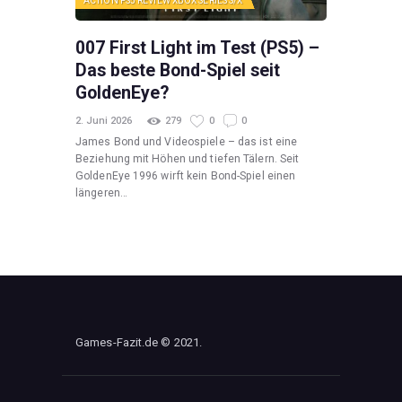
ACTION
PS5
REVIEW
XBOX SERIES S/X
007 First Light im Test (PS5) –
Das beste Bond-Spiel seit
GoldenEye?
2. Juni 2026
279
0
0
James Bond und Videospiele – das ist eine
Beziehung mit Höhen und tiefen Tälern. Seit
GoldenEye 1996 wirft kein Bond-Spiel einen
längeren…
Games-Fazit.de © 2021.