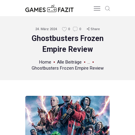
24. März 2024
0
0
Share
Ghostbusters Frozen
Empire Review
HOME
REVIEWS
Home
Alle Beiträge
...
GAME RELEASES
Ghostbusters Frozen Empire Review
ÜBER UNS