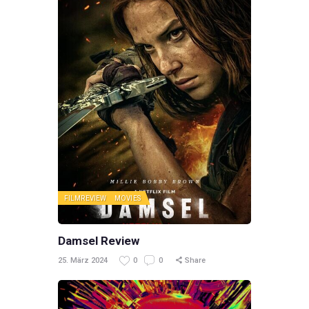
FILMREVIEW
MOVIES
Damsel Review
25. März 2024
0
0
Share