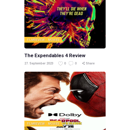
FILMREVIEW
MOVIES
The Expendables 4 Review
27. September 2023
0
0
Share
FILMREVIEW
MOVIES