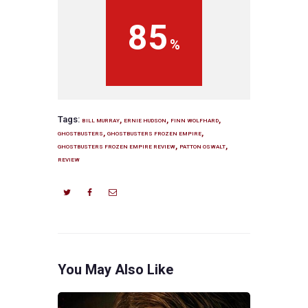
85
Tags:
,
,
,
BILL MURRAY
ERNIE HUDSON
FINN WOLFHARD
,
,
GHOSTBUSTERS
GHOSTBUSTERS FROZEN EMPIRE
,
,
GHOSTBUSTERS FROZEN EMPIRE REVIEW
PATTON OSWALT
REVIEW
You May Also Like