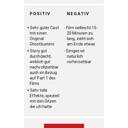
POSITIV
NEGATIV
Sehr guter Cast
Film vielleicht 15-
mit einen
20 Minuten zu
Original
lang, zieht sich
Ghostbusters
am Ende etwas
Story gut
Einiges ist
durchdacht,
natürlich
wirklich gut
vorhersehbar
nachvollziehbar
auch im Bezug
auf Part 1 des
Films
Sehr tolle
Effekte, speziell
mit den Sitzen
die ich hatte