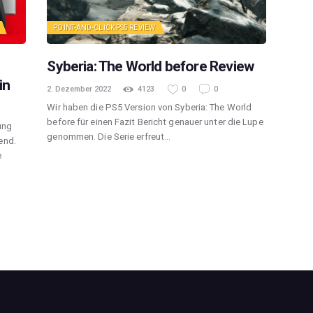
POINT-AND-CLICK
PS5
REVIEW
Syberia: The World before Review
in
2. Dezember 2022
4123
0
0
Wir haben die PS5 Version von Syberia: The World
before für einen Fazit Bericht genauer unter die Lupe
ung
genommen. Die Serie erfreut…
end.
e