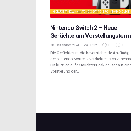
GERÜCHT
NEWS
NINTENDO SWITCH
POINT-AND-CLICK
Nintendo Switch 2 – Neue
Gerüchte um Vorstellungsterm
28. Dezember 2024
1812
0
0
Die Gerüchte um die bevorstehende Ankündig
der Nintendo Switch 2 verdichten sich zunehm
Ein kürzlich aufgetauchter Leak deutet auf ein
Vorstellung der…