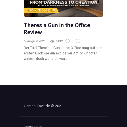
HORROR
PS5
REVIEW
Theres a Gun in the Office
Review
5. August 2025
1432
0
0
Der Titel There’s a Gun in the Office mag auf den
ersten Blick wie ein explosiver Action-Shooter
wirken, doch wer sich von…
Games-Fazit.de © 2021.
Impressum