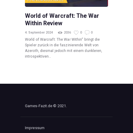
PC
REVIEW
ROLLENSPIEL
World of Warcraft: The War
Within Review
4. September 2024
2036
0
0
World of Warcraft: The War Within“ bringt die
Spieler zurück in die faszinierende Welt von
Azeroth, diesmal jedoch mit einem dunkleren,
introspektiven…
Games-Fazit.de © 2021.
Impressum