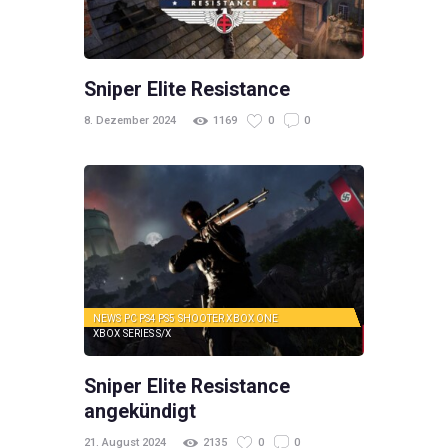
Sniper Elite Resistance
8. Dezember 2024
1169
0
0
NEWS
PC
PS4
PS5
SHOOTER
XBOX ONE
XBOX SERIES S/X
Sniper Elite Resistance
angekündigt
21. August 2024
2135
0
0