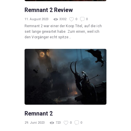
Remnant 2 Review
11. August 2023
3302
0
0
Remnant 2 war einer der Koop Titel, auf die ich
seit lange gewartet habe. Zum einen, weil ich
den Vorgänger echt spitze…
Remnant 2
29. Juni 2023
723
0
0