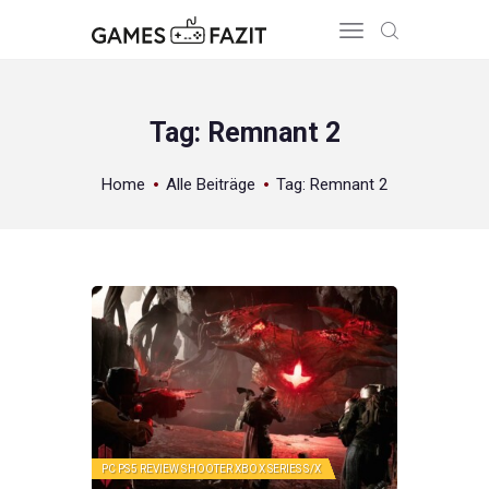
Tag: Remnant 2
HOME
Home
Alle Beiträge
Tag: Remnant 2
REVIEWS
GAME RELEASES
ÜBER UNS
PC
PS5
REVIEW
SHOOTER
XBOX SERIES S/X