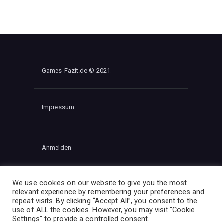
Games-Fazit.de © 2021.
Impressum
Anmelden
We use cookies on our website to give you the most
Follow Us
relevant experience by remembering your preferences and
repeat visits. By clicking “Accept All”, you consent to the
use of ALL the cookies. However, you may visit "Cookie
Settings" to provide a controlled consent.