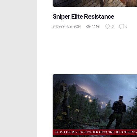
Sniper Elite Resistance
8. Dezember 2024
1169
0
0
PC
PS4
PS5
REVIEW
SHOOTER
XBOX ONE
XBOX SERIES S