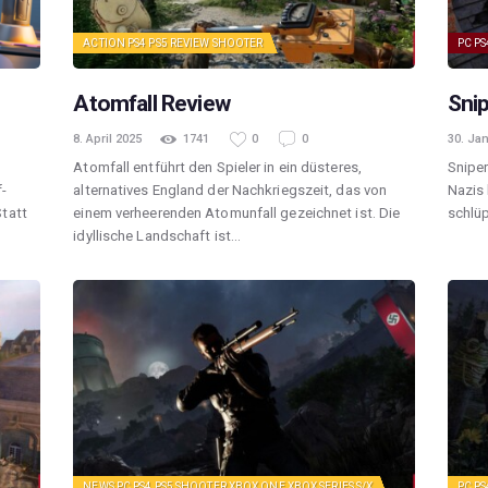
ACTION
PS4
PS5
REVIEW
SHOOTER
PC
PS
Atomfall Review
Snip
8. April 2025
1741
0
0
30. Ja
Atomfall entführt den Spieler in ein düsteres,
Sniper
-
alternatives England der Nachkriegszeit, das von
Nazis 
tatt
einem verheerenden Atomunfall gezeichnet ist. Die
schlüp
idyllische Landschaft ist…
NEWS
PC
PS4
PS5
SHOOTER
XBOX ONE
XBOX SERIES S/X
PC
PS