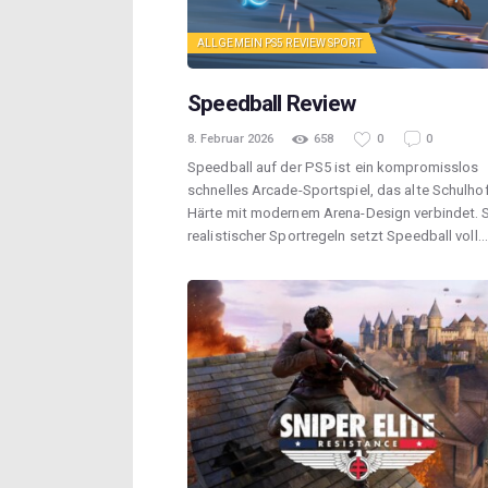
ALLGEMEIN
PS5
REVIEW
SPORT
Speedball Review
8. Februar 2026
658
0
0
Speedball auf der PS5 ist ein kompromisslos
schnelles Arcade-Sportspiel, das alte Schulhof
Härte mit modernem Arena-Design verbindet. S
realistischer Sportregeln setzt Speedball voll…