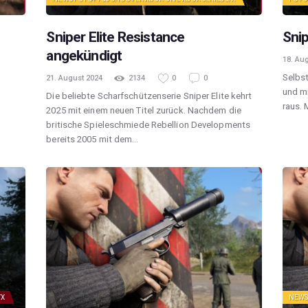
Sniper Elite Resistance
Snip
angekündigt
18. Au
Selbst
21. August 2024
2134
0
0
und mi
Die beliebte Scharfschützenserie Sniper Elite kehrt
raus. 
2025 mit einem neuen Titel zurück. Nachdem die
britische Spieleschmiede Rebellion Developments
bereits 2005 mit dem…
/X
NEW