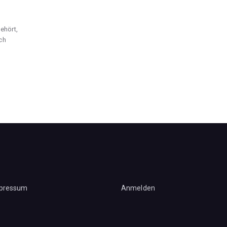
gehört,
ch
pressum
Anmelden