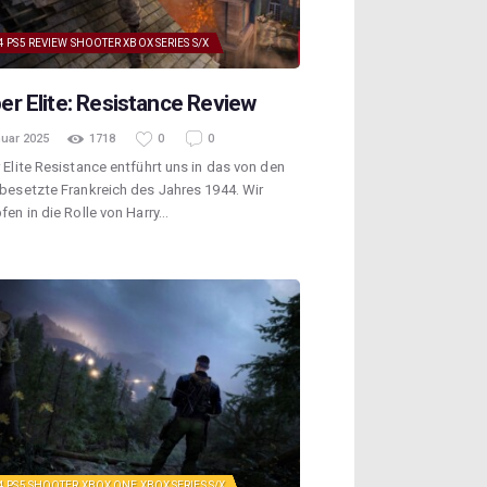
4
PS5
REVIEW
SHOOTER
XBOX SERIES S/X
er Elite: Resistance Review
nuar 2025
1718
0
0
 Elite Resistance entführt uns in das von den
besetzte Frankreich des Jahres 1944. Wir
fen in die Rolle von Harry…
4
PS5
SHOOTER
XBOX ONE
XBOX SERIES S/X