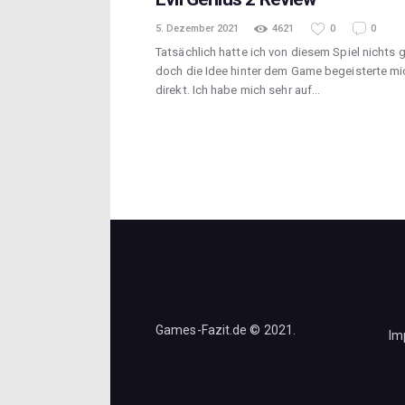
5. Dezember 2021
4621
0
0
Tatsächlich hatte ich von diesem Spiel nichts 
doch die Idee hinter dem Game begeisterte mi
direkt. Ich habe mich sehr auf…
Games-Fazit.de © 2021.
Im