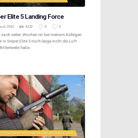
er Elite 5 Landing Force
gust 2022
4223
0
0
 nach vielen Wochen ist bei meinem Kollegen
r in Sniper Elite 5 noch lange nicht die Luft
Mittlerweile habe…
S
PC
PS4
PS5
SHOOTER
XBOX ONE
XBOX SERIES S/X