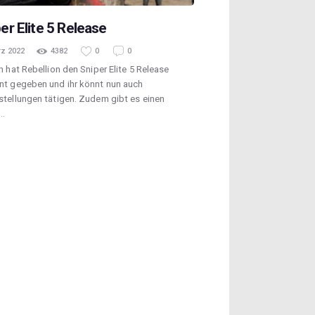
er Elite 5 Release
rz 2022
4382
0
0
h hat Rebellion den Sniper Elite 5 Release
nt gegeben und ihr könnt nun auch
tellungen tätigen. Zudem gibt es einen
…