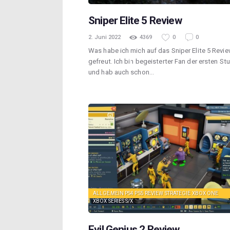
Sniper Elite 5 Review
2. Juni 2022
4369
0
0
Was habe ich mich auf das Sniper Elite 5 Revi
gefreut. Ich bin begeisterter Fan der ersten St
und hab auch schon…
ALLGEMEIN
PS4
PS5
REVIEW
STRATEGIE
XBOX ONE
XBOX SERIES S/X
Evil Genius 2 Review