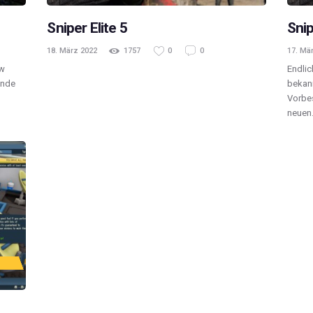
Sniper Elite 5
Snip
18. März 2022
1757
0
0
17. Mä
ew
Endlic
unde
bekan
Vorbes
neuen