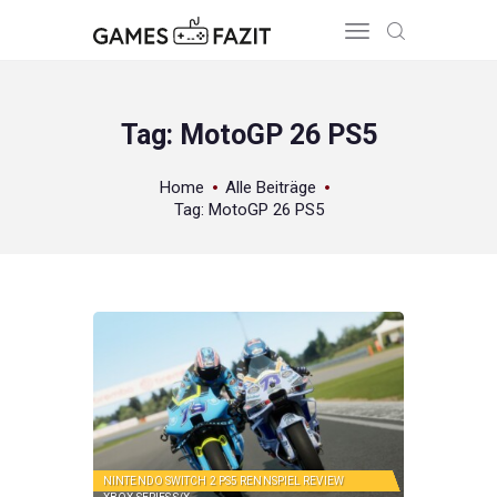
Tag: MotoGP 26 PS5
HOME
Home
Alle Beiträge
Tag: MotoGP 26 PS5
REVIEWS
GAME RELEASES
ÜBER UNS
NINTENDO SWITCH 2
PS5
RENNSPIEL
REVIEW