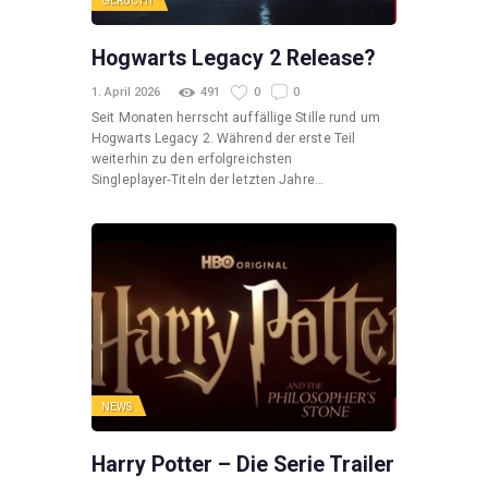
GERÜCHT
Hogwarts Legacy 2 Release?
1. April 2026
491
0
0
Seit Monaten herrscht auffällige Stille rund um
Hogwarts Legacy 2. Während der erste Teil
weiterhin zu den erfolgreichsten
Singleplayer‑Titeln der letzten Jahre…
NEWS
Harry Potter – Die Serie Trailer