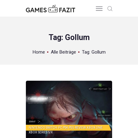
Tag: Gollum
HOME
Home
Alle Beiträge
Tag: Gollum
REVIEWS
GAME RELEASES
ÜBER UNS
NINTENDO SWITCH
PC
PS4
PS5
REVIEW
XBOX ONE
XBOX SERIES S/X