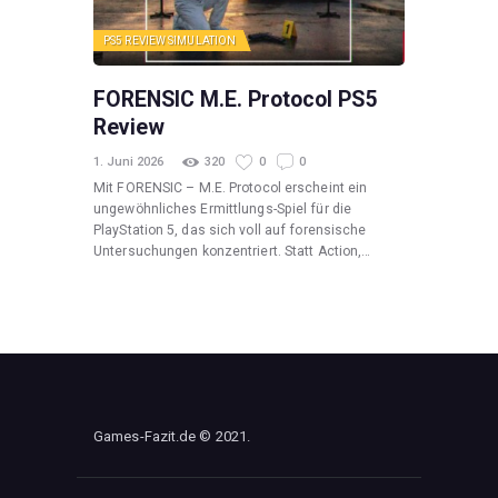
PS5
REVIEW
SIMULATION
FORENSIC M.E. Protocol PS5
Review
1. Juni 2026
320
0
0
Mit FORENSIC – M.E. Protocol erscheint ein
ungewöhnliches Ermittlungs-Spiel für die
PlayStation 5, das sich voll auf forensische
Untersuchungen konzentriert. Statt Action,…
Games-Fazit.de © 2021.