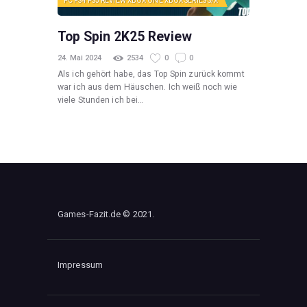
PC
PS4
PS5
REVIEW
XBOX ONE
XBOX SERIES S/X
Top Spin 2K25 Review
24. Mai 2024
2534
0
0
Als ich gehört habe, das Top Spin zurück kommt
war ich aus dem Häuschen. Ich weiß noch wie
viele Stunden ich bei…
Games-Fazit.de © 2021.
Impressum