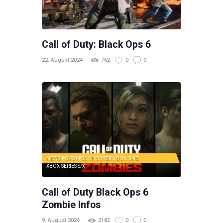
Call of Duty: Black Ops 6
22. August 2024
762
0
0
NEWS
PC
PS4
PS5
SHOOTER
XBOX ONE
XBOX SERIES S/X
Call of Duty Black Ops 6
Zombie Infos
9. August 2024
2183
0
0