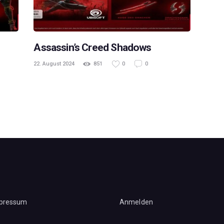
Assassin’s Creed Shadows
22. August 2024
851
0
0
pressum
Anmelden