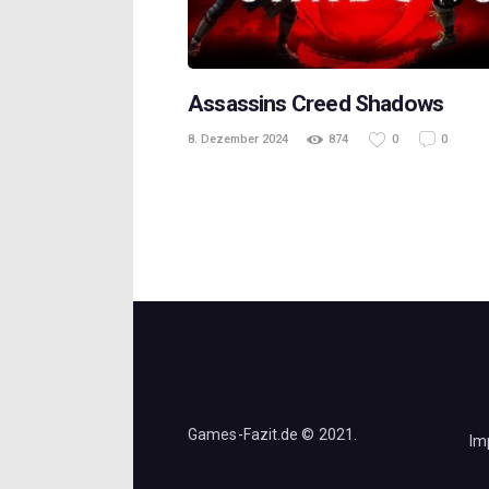
Assassins Creed Shadows
8. Dezember 2024
874
0
0
Games-Fazit.de © 2021.
Im